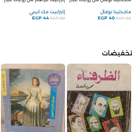
ماجدلينا نوفال
إليزابيث مك انيني
EGP
44
EGP
40
EGP
50
EGP
50
تخفيضات