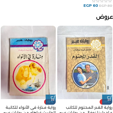
EGP
60
EGP
80
عروض
-12%
-20%
رواية القدر المحتوم للكاتب
رواية منارة فى الأنواء للكاتبة
ماجدلينا نوفال من روايات عبير
إليزابيث غراهام من روايات عبير