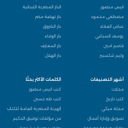
انيس منصور
الدار المصرية اللبنانية
مصطفى محمود
دار نهضة مصر
عباس العقاد
دار الشروق
يوسف السباعي
دار الوفاء
قاسم امين
دار المعارف
وليم شكسبير
دار الهلال
أشهر التصنيفات
الكلمات الأكثر بحثًا
مجلات
كتب انيس منصور
كتب تاريخ
كتب طه حسين
مجلة ميكي
الهيئة المصرية العامة للكتاب
تسويق وإدارة أعمال
من مؤلفات توفيق الحكيم
روايات صفحة وصفحة
روايات مصرية مشهورة