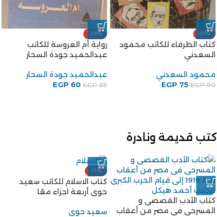
-29%
-17%
كتاب الظرفاء للكاتب محمود
رواية أم العروسة للكاتب
السعدني
عبدالحميد جودة السحار
محمود السعدني
عبدالحميد جودة السحار
EGP
60
EGP
75
EGP
85
EGP
90
كتب قديمة ونادرة
-17%
كتاب الاسلام للكاتب سعيد
حوى أربعة اجزاء معًا
كتاب الأدب القصصى و
المسرحى فى مصر من أعقاب
سعيد حوى