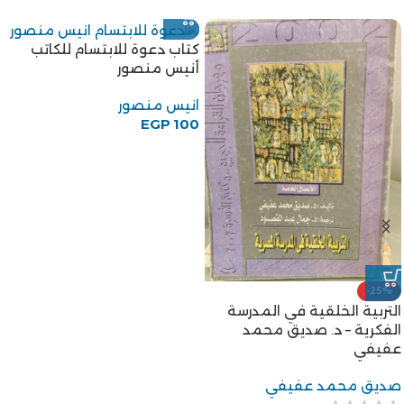
كتاب دعوة للابتسام للكاتب
أنيس منصور
انيس منصور
EGP
100
-25%
التربية الخلقية في المدرسة
الفكرية – د. صديق محمد
عفيفي
صديق محمد عفيفي